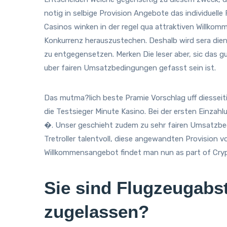
notig in selbige Provision Angebote das individuell
Casinos winken in der regel qua attraktiven Willko
Konkurrenz herauszustechen. Deshalb wird sera dien
zu entgegensetzen. Merken Die leser aber, sic das 
uber fairen Umsatzbedingungen gefasst sein ist.
Das mutma?lich beste Pramie Vorschlag uff diesseit
die Testsieger Minute Kasino. Bei der ersten Einzah
�. Unser geschieht zudem zu sehr fairen Umsatzbedi
Tretroller talentvoll, diese angewandten Provision 
Willkommensangebot findet man nun as part of Cryp
Sie sind Flugzeugabs
zugelassen?