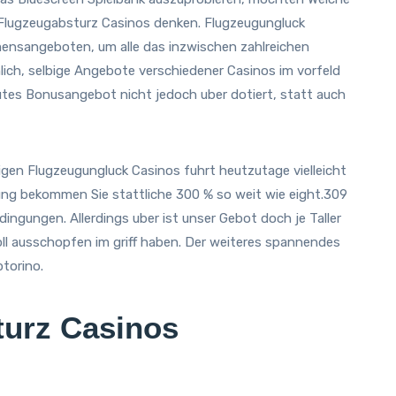
e Flugzeugabsturz Casinos denken. Flugzeugungluck
mmensangeboten, um alle das inzwischen zahlreichen
lich, selbige Angebote verschiedener Casinos im vorfeld
gutes Bonusangebot nicht jedoch uber dotiert, statt auch
igen Flugzeugungluck Casinos fuhrt heutzutage vielleicht
lung bekommen Sie stattliche 300 % so weit wie eight.309
ngungen. Allerdings uber ist unser Gebot doch je Taller
voll ausschopfen im griff haben. Der weiteres spannendes
torino.
turz Casinos