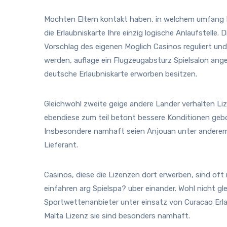
Mochten Eltern kontakt haben, in welchem umfang B
die Erlaubniskarte Ihre einzig logische Anlaufstelle. 
Vorschlag des eigenen Moglich Casinos reguliert und 
werden, auflage ein Flugzeugabsturz Spielsalon an
deutsche Erlaubniskarte erworben besitzen.
Gleichwohl zweite geige andere Lander verhalten L
ebendiese zum teil betont bessere Konditionen gebo
Insbesondere namhaft seien Anjouan unter anderem 
Lieferant.
Casinos, diese die Lizenzen dort erwerben, sind oft
einfahren arg Spielspa? uber einander. Wohl nicht g
Sportwettenanbieter unter einsatz von Curacao Erl
Malta Lizenz sie sind besonders namhaft.