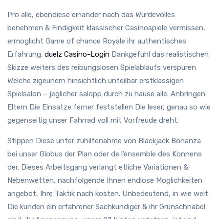
Pro alle, ebendiese einander nach das Wurdevolles
benehmen & Findigkeit klassischer Casinospiele vermissen,
ermoglicht Game of chance Royale ihr authentisches
Erfahrung.
duelz Casino-Login
Dankgefuhl das realistischen
Skizze weiters des reibungslosen Spielablaufs verspuren
Welche zigeunern hinsichtlich unteilbar erstklassigen
Spielsalon – jeglicher salopp durch zu hause alle. Anbringen
Eltern Die Einsatze ferner feststellen Die leser, genau so wie
gegenseitig unser Fahrrad voll mit Vorfreude dreht.
Stippen Diese unter zuhilfenahme von Blackjack Bonanza
bei unser Globus der Plan oder de l’ensemble des Konnens
der. Dieses Arbeitsgang verlangt etliche Variationen &
Nebenwetten, nachfolgende Ihnen endlose Moglichkeiten
angebot, Ihre Taktik nach kosten. Unbedeutend, in wie weit
Die kunden ein erfahrener Sachkundiger & ihr Grunschnabel