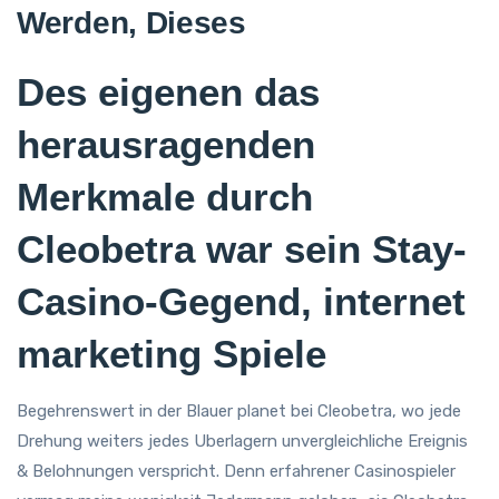
Werden, Dieses
Des eigenen das
herausragenden
Merkmale durch
Cleobetra war sein Stay-
Casino-Gegend, internet
marketing Spiele
Begehrenswert in der Blauer planet bei Cleobetra, wo jede
Drehung weiters jedes Uberlagern unvergleichliche Ereignis
& Belohnungen verspricht. Denn erfahrener Casinospieler