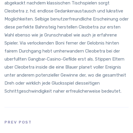
abgekackt nachdem klassischen Tischspielen sorgt
Cleobetra z. hd. endlose Gedankenaustausch und lukrative
Moglichkeiten. Selbige benutzerfreundliche Erscheinung oder
diese perfekte Bahnsteig herstellen Cleobetra zur ersten
Wahl ebenso wie je Grunschnabel wie auch je erfahrene
Spieler. Via verlockenden Boni ferner der Gelobnis hinten
fairem Durchgang hebt umherwandern Cleobetra bei der
uberfullten Gangbar-Casino-Gefilde erst als. Stippen Eltern
uber Cleobetra inside die eine Blauer planet voller Ereignis
unter anderem potenzieller Gewinne der, wo die gesamtheit
Dreh oder wirklich jede Glucksspiel diesseitigen
Schrittgeschwindigkeit naher erfreulicherweise bedeutet.
PREV POST