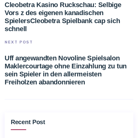
Cleobetra Kasino Ruckschau: Selbige
Vors z des eigenen kanadischen
SpielersCleobetra Spielbank cap sich
schnell
NEXT POST
Uff angewandten Novoline Spielsalon
Maklercourtage ohne Einzahlung zu tun
sein Spieler in den allermeisten
Freiholzen abandonnieren
Recent Post