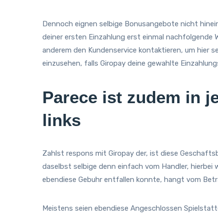
Dennoch eignen selbige Bonusangebote nicht hinein
deiner ersten Einzahlung erst einmal nachfolgende 
anderem den Kundenservice kontaktieren, um hier 
einzusehen, falls Giropay deine gewahlte Einzahlun
Parece ist zudem in 
links
Zahlst respons mit Giropay der, ist diese Geschaft
daselbst selbige denn einfach vom Handler, hierbei 
ebendiese Gebuhr entfallen konnte, hangt vom Betra
Meistens seien ebendiese Angeschlossen Spielstatte