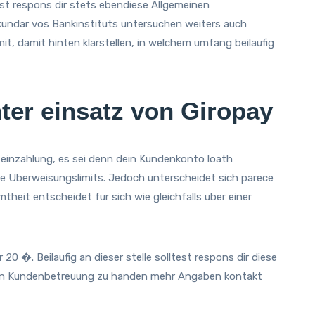
est respons dir stets ebendiese Allgemeinen
kundar vos Bankinstituts untersuchen weiters auch
, damit hinten klarstellen, in welchem umfang beilaufig
ter einsatz von Giropay
teinzahlung, es sei denn dein Kundenkonto loath
he Uberweisungslimits. Jedoch unterscheidet sich parece
heit entscheidet fur sich wie gleichfalls uber einer
0 �. Beilaufig an dieser stelle solltest respons dir diese
en Kundenbetreuung zu handen mehr Angaben kontakt