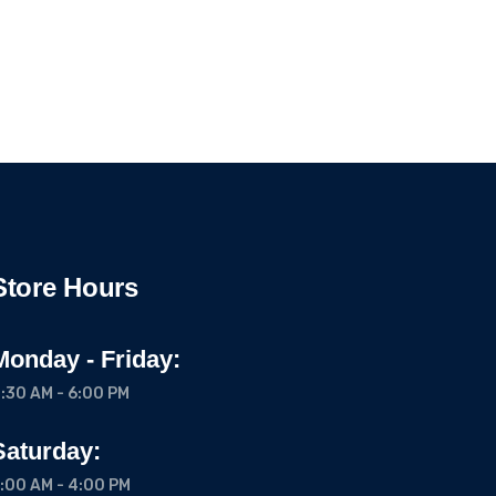
Store Hours
Monday - Friday:
:30 AM - 6:00 PM
Saturday:
:00 AM - 4:00 PM