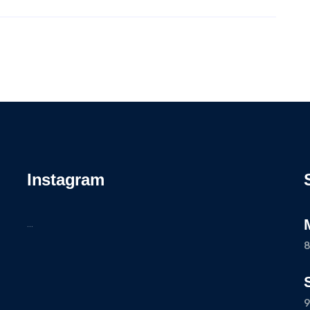
Instagram
…
8
9