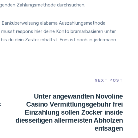
folgenden Zahlungsmethode durchsuchen.
kte Bankuberweisung alabama Auszahlungsmethode
ch musst respons hier deine Konto bramarbasieren unter
is du dein Zaster erhaltst. Eres ist noch in jedermann
NEXT POST
Unter angewandten Novoline
c
Casino Vermittlungsgebuhr frei
Einzahlung sollen Zocker inside
diesseitigen allermeisten Abholzen
entsagen