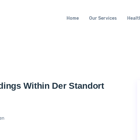
Home
Our Services
Healt
dings Within Der Standort
len