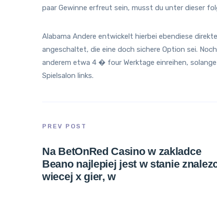
paar Gewinne erfreut sein, musst du unter dieser 
Alabama Andere entwickelt hierbei ebendiese dire
angeschaltet, die eine doch sichere Option sei. No
anderem etwa 4 � four Werktage einreihen, solange b
Spielsalon links.
PREV POST
Na BetOnRed Casino w zakladce
Beano najlepiej jest w stanie znalez
wiecej x gier, w