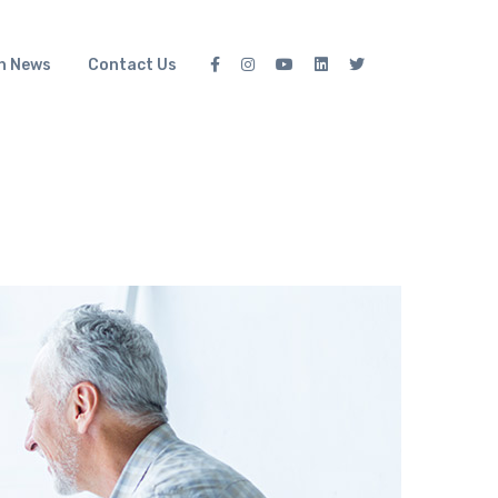
h News
Contact Us