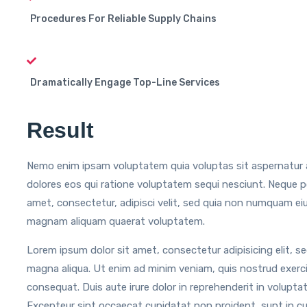
Procedures For Reliable Supply Chains
Dramatically Engage Top-Line Services
Result
Nemo enim ipsam voluptatem quia voluptas sit aspernatur a
dolores eos qui ratione voluptatem sequi nesciunt. Neque p
amet, consectetur, adipisci velit, sed quia non numquam ei
magnam aliquam quaerat voluptatem.
Lorem ipsum dolor sit amet, consectetur adipisicing elit, s
magna aliqua. Ut enim ad minim veniam, quis nostrud exerci
consequat. Duis aute irure dolor in reprehenderit in voluptate
Excepteur sint occaecat cupidatat non proident, sunt in cul