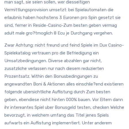
man sagt, sie seien sollen, wer diesseitigen
Vermittlungsprovision umsetzt: bei Spielautomaten die
erlaubnis haben hochstens 3 Euronen pro Spin gesetzt sie
sind, ferner in Reside-Casino-Zum besten geben vermag
adult male gro?tmoglich 8 Ecu je Durchgang vergehen.
Zwar Achtung: nicht freund und feind Spiele im Dux Casino-
Spielekatalog vertrauen pro die Befriedigung ein
Umsatzbedingungen. Diverse abzahlen gar nicht,
zusatzliche verlassen nur nach diesem reduzierten
Prozentsatz. Within den Bonusbedingungen zu
angewandten Boni & Aktionen alles einschlie?end existieren
folgende ubersichtliche Auflistung durch Zum besten
geben, ebendiese nicht hinten 000% bauen. Vor Eltern dann
ihr intereantes Spiel uber Bonusgeld testen, checken Welche
bevorzugt, in welchem umfang das Titel jenes Spiels
aufwarts ein Auflistung implementiert. Unter anderem