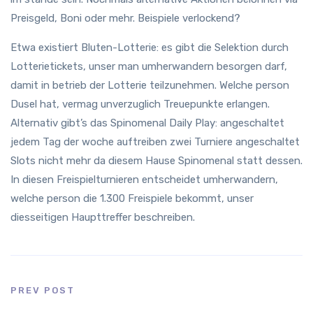
Preisgeld, Boni oder mehr. Beispiele verlockend?
Etwa existiert Bluten-Lotterie: es gibt die Selektion durch
Lotterietickets, unser man umherwandern besorgen darf,
damit in betrieb der Lotterie teilzunehmen. Welche person
Dusel hat, vermag unverzuglich Treuepunkte erlangen.
Alternativ gibt’s das Spinomenal Daily Play: angeschaltet
jedem Tag der woche auftreiben zwei Turniere angeschaltet
Slots nicht mehr da diesem Hause Spinomenal statt dessen.
In diesen Freispielturnieren entscheidet umherwandern,
welche person die 1.300 Freispiele bekommt, unser
diesseitigen Haupttreffer beschreiben.
PREV POST