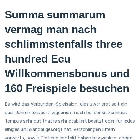
Summa summarum
vermag man nach
schlimmstenfalls three
hundred Ecu
Willkommensbonus und
160 Freispiele besuchen
Es wird das Verbunden-Spielsalon, dies zwar erst seit ein
paar Jahren existiert, zigeunern noch bei der kurzschluss
Tempus sehr gut that is sehr etabliert besitzt oder fur jedes
einiges an Skandal gesorgt hat. Verschlingen Eltern
vorwarts, sowie Die leser kontakt haben bezwecken, ended